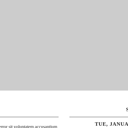
TUE, JANUAR
 error sit voluptatem accusantium