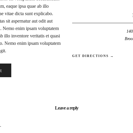
m, eaque ipsa quae ab illo
tae vitae dicta sunt explicabo.
 sit aspernatur aut odit aut
id. Nemo enim ipsam voluptatem
140
illo inventore veritatis et quasi
Broo
cabo. Nemo enim ipsam voluptatem
git.
GET DIRECTIONS →
t
Leave a reply
.