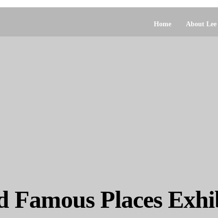
Home
About Lee
 Famous Places Exhi