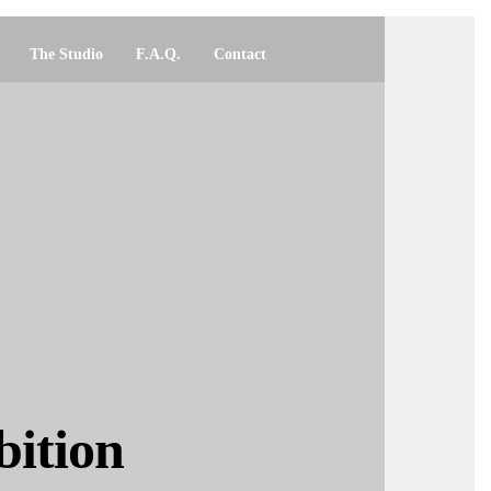
The Studio
F.A.Q.
Contact
bition